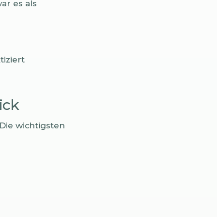
r es als
iziert
ick
Die wichtigsten