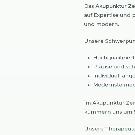
Das
Akupunktur Z
auf Expertise und 
und modern.
Unsere Schwerpun
Hochqualifizier
Präzise und s
Individuell an
Modernste medi
Im Akupunktur Zen
kümmern uns um Si
Unsere Therapeuten