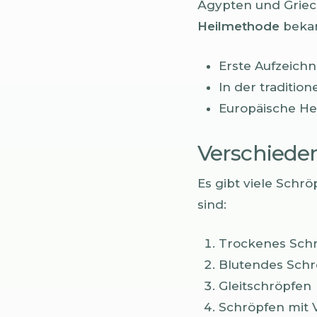
Ägypten und Griec
Heilmethode
bekan
Erste Aufzeic
In der traditio
Europäische He
Verschiede
Es gibt viele Schr
sind:
Trockenes Sch
Blutendes Schr
Gleitschröpfen
Schröpfen mit