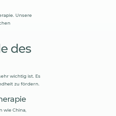
rapie. Unsere
schen
de des
sehr wichtig ist. Es
undheit zu fördern.
herapie
n wie China,