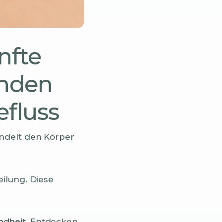
nfte
inden
fluss
andelt den Körper
ilung. Diese
ndheit
. Entdecken