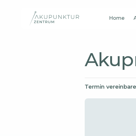
Skip
to
Home
main
content
Akup
Termin vereinbar