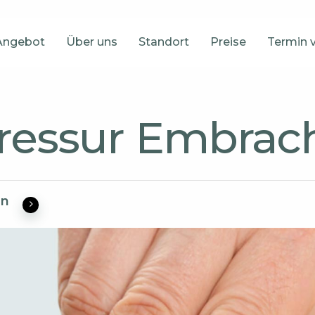
Angebot
Über uns
Standort
Preise
Termin 
ressur Embrac
en