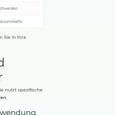
schwerden
Abwehrkräfte
n Sie in Ihre
d
r
e nutzt spezifische
den
.
Anwendung