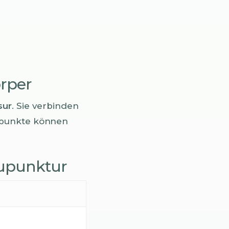
rper
sur
. Sie verbinden
kpunkte können
kupunktur