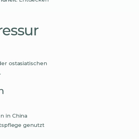
ressur
der ostasiatischen
.
n
n in China
itspflege genutzt