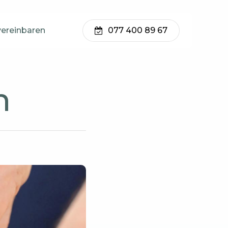
vereinbaren
077 400 89 67
h