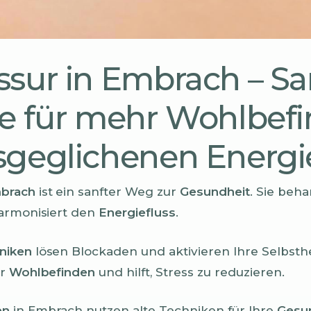
sur in Embrach – Sa
e für mehr Wohlbef
geglichenen Energie
brach
ist ein sanfter Weg zur
Gesundheit
. Sie beh
harmonisiert den
Energiefluss
.
niken
lösen Blockaden und aktivieren Ihre Selbsthe
hr
Wohlbefinden
und hilft, Stress zu reduzieren.
en
in Embrach nutzen alte Techniken für Ihre
Gesu