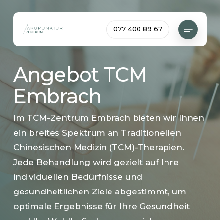
Skip
to
Menu
077 400 89 67
main
content
Angebot TCM
Embrach
Im TCM-Zentrum Embrach bieten wir Ihnen
ein breites Spektrum an Traditionellen
Chinesischen Medizin (TCM)-Therapien.
Jede Behandlung wird gezielt auf Ihre
individuellen Bedürfnisse und
gesundheitlichen Ziele abgestimmt, um
optimale Ergebnisse für Ihre Gesundheit