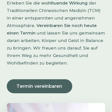
Erleben Sie die
wohltuende Wirkung
der
Traditionellen Chinesischen Medizin (TCM)
in einer entspannten und angenehmen
Atmosphäre.
Vereinbaren Sie noch heute
einen Termin
und lassen Sie uns gemeinsam
daran arbeiten, Körper und Geist in Balance
zu bringen. Wir freuen uns darauf, Sie auf
Ihrem Weg zu mehr Gesundheit und
Wohlbefinden zu begleiten.
T
e
r
m
i
n
v
e
r
e
i
n
b
a
r
e
n